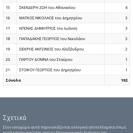
15
ΣΚΕΝΔΕΡΗ ΖΩΗ του Αθανασίου
4
16
ΜΑΤΚΟΣ ΝΙΚΟΛΑΟΣ του Δημητρίου
3
17
ΝΤΕΝΑΣ ΔΗΜΗΤΡΙΟΣ του Ιωάννη
3
18
ΠΑΠΑΔΑΚΗΣ ΓΕΩΡΓΙΟΣ του Νικολάου
3
19
ΣΙΕΚΡΗΣ ΑΝΤΩΝΙΟΣ του Αλεξάνδρου
2
20
ΠΑΡΓΟΥ ΔΟΜΝΑ του Σταύρου
1
21
ΣΤΟΪΚΟΥ ΓΕΩΡΓΙΟΣ του Δημητρίου
1
Σύνολο
102
Σχετικά
Στον ιστοχώρο αυτό παρουσιάζονται εκλογικά αποτελέσματα όπως
αυτά καταχωρούνται από τις Περιφερειακές Ενότητες της