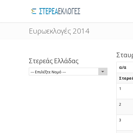
Ευρωεκλογές 2014
Σταυ
Στερεάς Ελλάδας
α/α
--- Επιλέξτε Νομό ---
Στερε
1
2
3