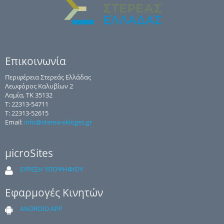
Επικοινωνία
Περιφέρεια Στερεάς Ελλάδας
Λεωφόρος Καλυβίων 2
Λαμία, ΤΚ 35132
Τ: 22313-54711
Τ: 22313-52615
Email:
info@sterea-ekloges.gr
μicroSites
ΕΥΡΕΣΗ ΥΠΟΨΗΦΙΟΥ
Εφαρμογές Κινητών
ANDROID APP