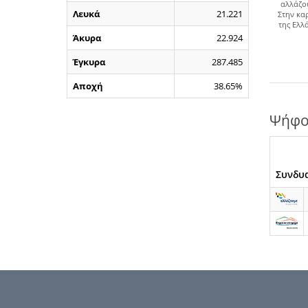
αλλάζο
Λευκά
21.221
Στην κα
της Ελλ
Άκυρα
22.924
Έγκυρα
287.485
Αποχή
38.65%
Ψήφο
Συνδυ