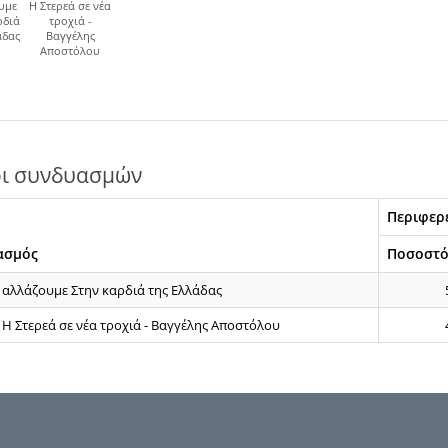
υμε
Η Στερεά σε νέα
ρδιά
τροχιά -
άδας
Βαγγέλης
Αποστόλου
ι συνδυασμών
Περιφερε
ασμός
Ποσοστ
αλλάζουμε Στην καρδιά της Ελλάδας
Η Στερεά σε νέα τροχιά - Βαγγέλης Αποστόλου