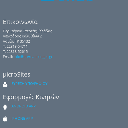
Επικοινωνία
Περιφέρεια Στερεάς Ελλάδας
Λεωφόρος Καλυβίων 2
Λαμία, ΤΚ 35132
Τ: 22313-54711
Τ: 22313-52615
Email:
info@sterea-ekloges.gr
μicroSites
ΕΥΡΕΣΗ ΥΠΟΨΗΦΙΟΥ
Εφαρμογές Κινητών
ANDROID APP
iPHONE APP