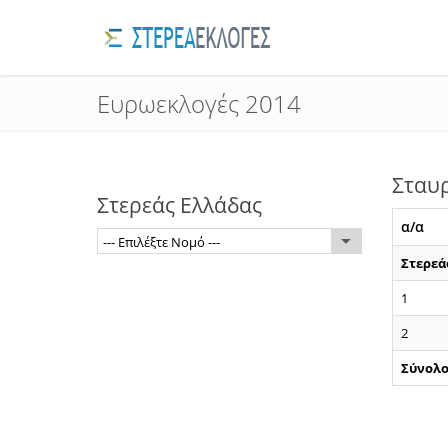
Ευρωεκλογές 2014
Σταυ
Στερεάς Ελλάδας
α/α
--- Επιλέξτε Νομό ---
Στερεά
1
2
Σύνολ