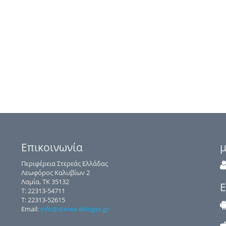
Επικοινωνία
μ
Περιφέρεια Στερεάς Ελλάδας
Λεωφόρος Καλυβίων 2
Λαμία, ΤΚ 35132
Ε
Τ: 22313-54711
Τ: 22313-52615
Email:
info@sterea-ekloges.gr