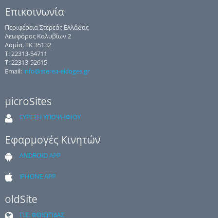
Επικοινωνία
Περιφέρεια Στερεάς Ελλάδας
Λεωφόρος Καλυβίων 2
Λαμία, ΤΚ 35132
Τ: 22313-54711
Τ: 22313-52615
Email:
info@sterea-ekloges.gr
μicroSites
ΕΥΡΕΣΗ ΥΠΟΨΗΦΙΟΥ
Εφαρμογές Κινητών
ANDROID APP
iPHONE APP
oldSite
Π.Ε. ΦΘΙΩΤΙΔΑΣ