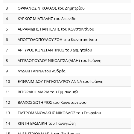
3
ΟΡΦΑΝΟΣ ΝΙΚΟΛΑΟΣ του Δημητρίου
4
ΚΥΡΚΟΣ ΜΙΛΤΙΑΔΗΣ του Λεωνίδα
5
ΑΒΡΑΜΙΔΗΣ ΠΑΝΤΕΛΗΣ του Κωνσταντίνου
6
ΑΠΟΣΤΟΛΟΠΟΥΛΟΥ ΖΩΗ του Κωνσταντίνου
7
ΑΡΓΥΡΟΣ ΚΩΝΣΤΑΝΤΙΝΟΣ του Δημητρίου
8
ΑΓΓΕΛΟΠΟΥΛΟΥ ΝΙΚΟΛΙΤΣΑ (ΛΙΛΗ) του Ιωάννη
9
ΛΥΔΑΚΗ ΑΝΝΑ του Ανδρέα
10
ΕΥΦΡΑΙΜΙΔΟΥ-ΠΑΠΑΣΤΑΥΡΟΥ ΑΝΝΑ του Ιωάννη
11
ΒΙΤΩΡΑΚΗ ΜΑΡΙΑ του Εμμανουήλ
12
ΒΛΑΧΟΣ ΣΩΤΗΡΙΟΣ του Κωνσταντίνου
13
ΓΙΑΤΡΟΜΑΝΩΛΑΚΗΣ ΝΙΚΟΛΑΟΣ του Γεωργίου
14
ΚΙΝΤΗ ΒΑΣΙΛΙΚΗ του Παναγιώτη
15
ΔΗΜΗΤΡΙΟΥ ΜΑΡΙΑ του Στυλιανού